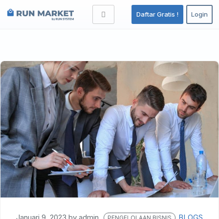
Daftar Gratis !
Login
Januari 9, 2023
by
admin
BLOGS
PENGELOLAAN BISNIS